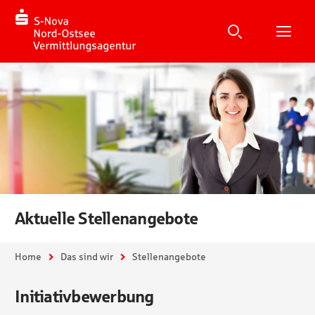
Suche
Suchen
Suche
H
Aktuelle Stellenangebote
Sie sind hier:
Home
Das sind wir
Stellenangebote
Initiativbewerbung